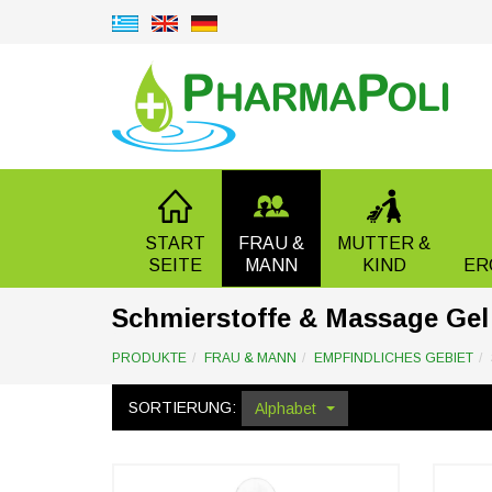
START
FRAU &
MUTTER &
SEITE
MANN
KIND
ER
Schmierstoffe & Massage Gel
PRODUKTE
FRAU & MANN
EMPFINDLICHES GEBIET
SORTIERUNG:
Alphabet