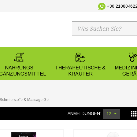
+30 210804622
NAHRUNGS
THERAPEUTISCHE &
MEDIZIN
GÄNZUNGSMITTEL
KRAUTER
GERÄ
Schmierstoffe & Massage Gel
ANMELDUNGEN:
12