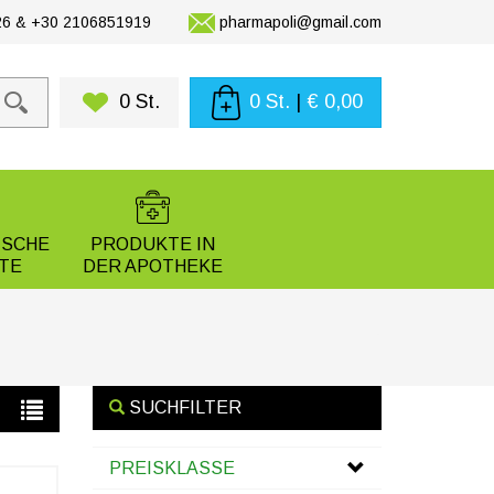
6 & +30 2106851919
pharmapoli@gmail.com
0 St.
0 St.
|
€ 0,00
ISCHE
PRODUKTE IN
TE
DER APOTHEKE
SUCHFILTER
PREISKLASSE