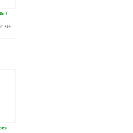
0ml
em-Gel
pcs