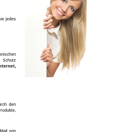
ie jedes
onischen
 Schutz
nternet,
urch den
rodukte,
Mail von