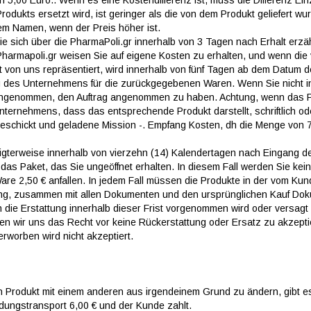
n 5,00 Euro.. Wenn es eine Kostendifferenz ist, muss die Differenz Ei
odukts ersetzt wird, ist geringer als die von dem Produkt geliefert wu
em Namen, wenn der Preis höher ist.
ie sich über die PharmaPoli.gr innerhalb von 3 Tagen nach Erhalt erzä
 Pharmapoli.gr weisen Sie auf eigene Kosten zu erhalten, und wenn die
t von uns repräsentiert, wird innerhalb von fünf Tagen ab dem Datum 
g des Unternehmens für die zurückgegebenen Waren. Wenn Sie nicht i
rd angenommen, den Auftrag angenommen zu haben. Achtung, wenn das 
ternehmens, dass das entsprechende Produkt darstellt, schriftlich od
geschickt und geladene Mission -. Empfang Kosten, dh die Menge von 
igterweise innerhalb von vierzehn (14) Kalendertagen nach Eingang d
das Paket, das Sie ungeöffnet erhalten. In diesem Fall werden Sie kei
re 2,50 € anfallen. In jedem Fall müssen die Produkte in der vom Kun
ung, zusammen mit allen Dokumenten und den ursprünglichen Kauf Do
die Erstattung innerhalb dieser Frist vorgenommen wird oder versagt
ten wir uns das Recht vor keine Rückerstattung oder Ersatz zu akzepti
worben wird nicht akzeptiert.
n Produkt mit einem anderen aus irgendeinem Grund zu ändern, gibt e
adungstransport 6,00 € und der Kunde zahlt.