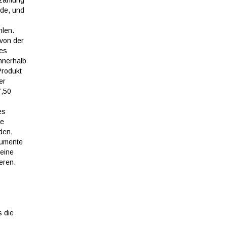
nzahlung
rde, und
hlen.
 von der
des
nnerhalb
Produkt
er
7,50
es
ne
den,
kumente
 eine
eren.
s die