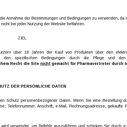
die Annahme der Bestimmungen und Bedingungen zu verwenden, da s
 nicht bei jeder Nutzung der Website fortfahren.
ZIEL
Nutzern über 18 Jahren der Kauf von Produkten über den elektr
it den spezifischen Bedingungen durch die Pflege und den
chem Recht die Site
nicht
gemacht für Pharmavertreter durch
I
UTZ DER PERSÖNLICHE DATEN
t, den Schutz personenbezogener Daten. Wenn Sie eine Bestellung d
e, Telefonnummer, Anschrift, e-Mail, Rechnungsadresse, gekaufte P
t wird verwendet, um Befehle auszuführen und schicken Sie durch e-