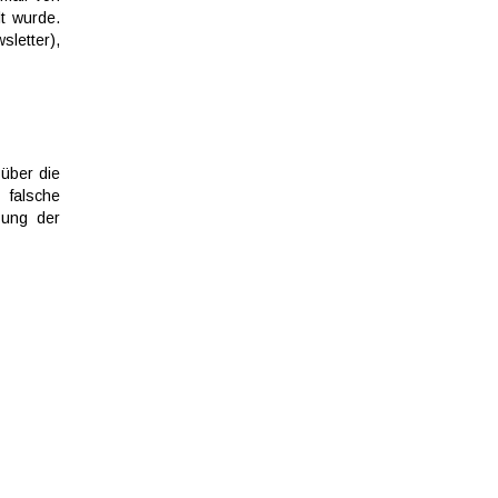
t wurde.
letter),
über die
 falsche
zung der