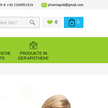
6 & +30 2106851919
pharmapoli@gmail.com
0
0
ISCHE
PRODUKTE IN
TE
DER APOTHEKE