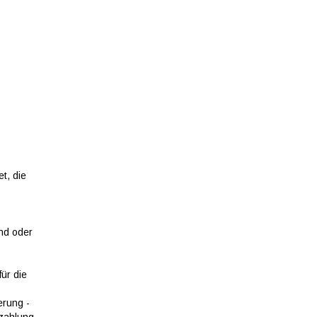
t, die
nd oder
ür die
erung -