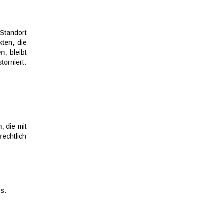
tandort
ten, die
n, bleibt
orniert.
 die mit
echtlich
s.