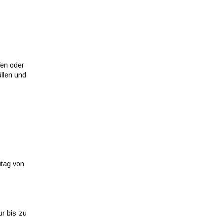
fen oder
üllen und
itag von
ur bis zu