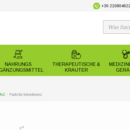
+30 210804622
NAHRUNGS
THERAPEUTISCHE &
MEDIZIN
GÄNZUNGSMITTEL
KRAUTER
GERÄ
ENZ
Pads für Inkontinenz