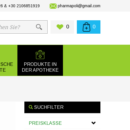
6 & +30 2106851919
pharmapoli@gmail.com
0
0
ISCHE
PRODUKTE IN
TE
DER APOTHEKE
SUCHFILTER
PREISKLASSE