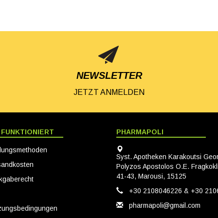
NEWSLETTER
JETZT ANMELDEN
 FUNKTIONIERT
PHARMAPOLI
lungsmethoden
Syst. Apotheken Karakoutsi Geor
sandkosten
Polyzos Apostolos O.E. Fragkokl
41-43, Marousi, 15125
kgaberecht
+30 2108046226 & +30 210
pharmapoli@gmail.com
zungsbedingungen