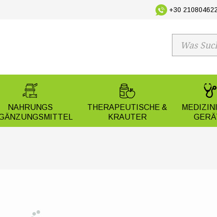
+30 210804622
NAHRUNGS
THERAPEUTISCHE &
MEDIZIN
GÄNZUNGSMITTEL
KRAUTER
GERÄ