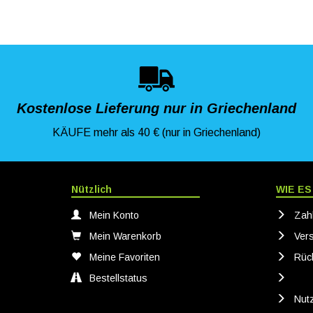
Kostenlose Lieferung nur in Griechenland
KÄUFE mehr als 40 € (nur in Griechenland)
Nützlich
WIE ES
Mein Konto
Zah
Mein Warenkorb
Ver
Meine Favoriten
Rüc
Bestellstatus
Nut