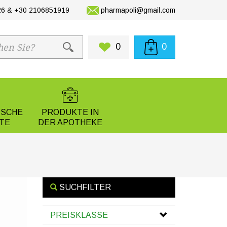
6 & +30 2106851919
pharmapoli@gmail.com
0
0
ISCHE
PRODUKTE IN
TE
DER APOTHEKE
SUCHFILTER
PREISKLASSE