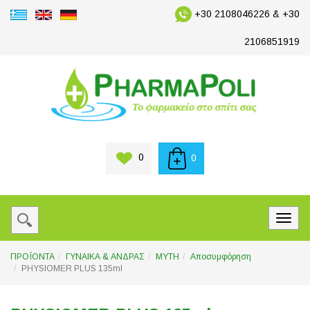
+30 2108046226 & +30
2106851919
0
0
ΠΡΟΪΟΝΤΑ
ΓΥΝΑΙΚΑ & ΑΝΔΡΑΣ
ΜΥΤΗ
Αποσυμφόρηση
PHYSIOMER PLUS 135ml