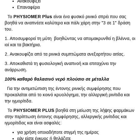
Ανακουφίζει
Επαναφέρει
Το
PHYSIOMER Plus
είναι ένα φυσικό ρινικό σπρέι που σας
βοηθά να αναπνέετε καλύτερα και πάλι χάρη στην "3 σε 1" δράση
του.
1. Αποσυμφορεί τη μύτη βοηθώντας να απομακρυνθεί η βλέννα, οι
ιοί και τα βακτήρια.
2. Ανακουφίζει από τα ρινικά συμπτώματα ανεξαρτήτου αιτίας.
3. Αποκαθιστά τη φυσιολογική αναπνοή και επιταχύνει την
ανάρρωση.
100% καθαρό θαλασινό νερό πλούσιο σε μέταλλα
Για την αντιμετώπιση της έντονης ρινικής συμφόρησης που
προκαλείται από το κοινό κρυολόγημα, την αλλεργική ρινίτιδα και
την ιγμορίτιδα.
Το
PHYSIOMER PLUS
βοηθά στη μείωση της λήψης φαρμάκων
στην περίπτωση έντονης συμφόρησης, αλλεργικής ρινίτιδας και
ιγμορίτιδας και είναι ασφαλές:
για χρήση οποιαδήποτε στιγμή της ημέρας
εάν είστε έγκυος ή θηλάζετε