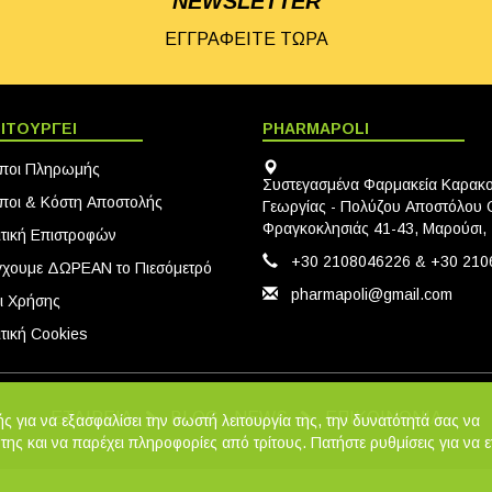
NEWSLETTER
ΕΓΓΡΑΦΕΙΤΕ ΤΩΡΑ
ΙΤΟΥΡΓΕΙ
PHARMAPOLI
ποι Πληρωμής
Συστεγασμένα Φαρμακεία Καρακ
ποι & Κόστη Αποστολής
Γεωργίας - Πολύζου Αποστόλου Ο
Φραγκοκλησιάς 41-43, Μαρούσι,
ιτική Eπιστροφών
+30 2108046226 & +30 210
γχουμε ΔΩΡΕΑΝ το Πιεσόμετρό
pharmapoli@gmail.com
ι Χρήσης
τική Cookies
ΕΤΑΙΡΕΙΑ
BLOG - NEWS
ΕΠΙΚΟΙΝΩΝΙΑ
ς για να εξασφαλίσει την σωστή λειτουργία της, την δυνατότητά σας να
 της και να παρέχει πληροφορίες από τρίτους. Πατήστε ρυθμίσεις για να ε