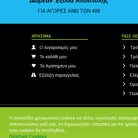
Δωρεάν Έξοδα Αποστολής
ΓΙΑ ΑΓΟΡΕΣ ΑΝΩ ΤΩΝ 40€
ΧΡΗΣΙΜΑ
ΠΩΣ ΛΕ
Ο λογαριασμός μου
Τρό
Το καλάθι μου
Τρό
Τα Αγαπημένα μου
Πολ
Εξέλιξη παραγγελίας
Ελέ
Όρο
Πολι
Η ιστοσελίδα χρησιμοποιεί cookies και άλλες τεχνολογίες καταγραφή
επικοινωνήσετε μαζί μας, να δημιουργήσει στατιστικά για την χρήση
ποια cookies θα αποδεχθείτε.
Πολιτική Cookies