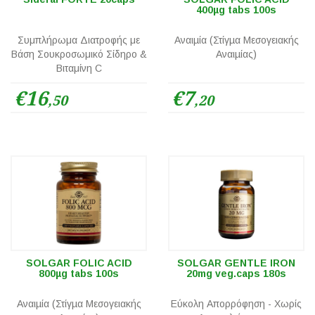
400µg tabs 100s
Συμπλήρωμα Διατροφής με
Αναιµία (Στίγµα Μεσογειακής
Βάση Σουκροσωμικό Σίδηρο &
Αναιµίας)
Βιταμίνη C
€16
€7
,50
,20
SOLGAR FOLIC ACID
SOLGAR GENTLE IRON
800µg tabs 100s
20mg veg.caps 180s
Αναιµία (Στίγµα Μεσογειακής
Εύκολη Απορρόφηση - Χωρίς