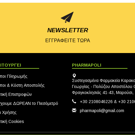
NEWSLETTER
ΕΓΓΡΑΦΕΙΤΕ ΤΩΡΑ
ΙΤΟΥΡΓΕΙ
PHARMAPOLI
ποι Πληρωμής
Συστεγασμένα Φαρμακεία Καρακ
ποι & Κόστη Αποστολής
Γεωργίας - Πολύζου Αποστόλου Ο
Φραγκοκλησιάς 41-43, Μαρούσι,
ιτική Eπιστροφών
+30 2108046226 & +30 210
γχουμε ΔΩΡΕΑΝ το Πιεσόμετρό
pharmapoli@gmail.com
ι Χρήσης
τική Cookies