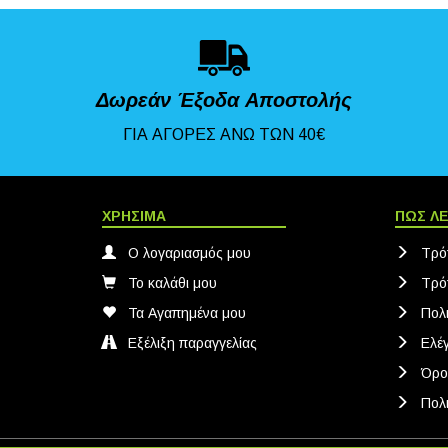
Δωρεάν Έξοδα Αποστολής
ΓΙΑ ΑΓΟΡΕΣ ΑΝΩ ΤΩΝ 40€
ΧΡΗΣΙΜΑ
ΠΩΣ ΛΕ
Ο λογαριασμός μου
Τρό
Το καλάθι μου
Τρό
Τα Αγαπημένα μου
Πολ
Εξέλιξη παραγγελίας
Ελέ
Όρο
Πολι